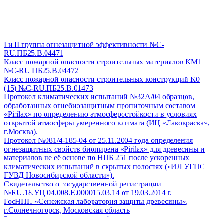
I и II группа огнезащитной эффективности №C-
RU.ПБ25.В.04471
Класс пожарной опасности строительных материалов КМ1
№C-RU.ПБ25.В.04472
Класс пожарной опасности строительных конструкций К0
(15) №С-RU.ПБ25.В.01473
Протокол климатических испытаний №32А/04 образцов,
обработанных огнебиозащитным пропиточным составом
«Pirilax» по определению атмосферостойкости в условиях
открытой атмосферы умеренного климата (ИЦ «Лакокраска»,
г.Москва).
Протокол №081/4-185-04 от 25.11.2004 года определения
огнезащитных свойств биопирена «Pirilax» для древесины и
материалов не её основе по НПБ 251 после ускоренных
климатических испытаний в скрытых полостях («ИЛ УГПС
ГУВД Новосибирской области»).
Свидетельство о государственной регистрации
№RU.18.УЦ.04.008.Е.000015.03.14 от 19.03.2014 г.
ГосНПП «Сенежская лаборатория защиты древесины»,
г.Солнечногорск, Московская область