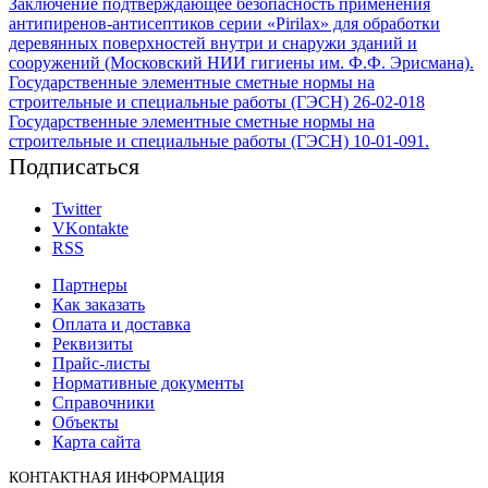
Заключение подтверждающее безопасность применения
антипиренов-антисептиков серии «Pirilax» для обработки
деревянных поверхностей внутри и снаружи зданий и
сооружений (Московский НИИ гигиены им. Ф.Ф. Эрисмана).
Государственные элементные сметные нормы на
строительные и специальные работы (ГЭСН) 26-02-018
Государственные элементные сметные нормы на
строительные и специальные работы (ГЭСН) 10-01-091.
Подписаться
Twitter
VKontakte
RSS
Партнеры
Как заказать
Оплата и доставка
Реквизиты
Прайс-листы
Нормативные документы
Справочники
Объекты
Карта сайта
КОНТАКТНАЯ ИНФОРМАЦИЯ