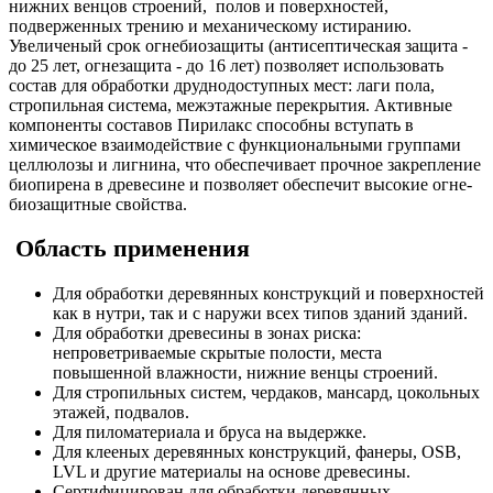
нижних венцов строений, полов и поверхностей,
подверженных трению и механическому истиранию.
Увеличеный срок огнебиозащиты (антисептическая защита -
до 25 лет, огнезащита - до 16 лет) позволяет использовать
состав для обработки друднодоступных мест: лаги пола,
стропильная система, межэтажные перекрытия. Активные
компоненты составов Пирилакс способны вступать в
химическое взаимодействие с функциональными группами
целлюлозы и лигнина, что обеспечивает прочное закрепление
биопирена в древесине и позволяет обеспечит высокие огне-
биозащитные свойства.
Область применения
Для обработки деревянных конструкций и поверхностей
как в нутри, так и с наружи всех типов зданий зданий.
Для обработки древесины в зонах риска:
непроветриваемые скрытые полости, места
повышенной влажности, нижние венцы строений.
Для стропильных систем, чердаков, мансард, цокольных
этажей, подвалов.
Для пиломатериала и бруса на выдержке.
Для клееных деревянных конструкций, фанеры, OSB,
LVL и другие материалы на основе древесины.
Сертифицирован для обработки деревянных