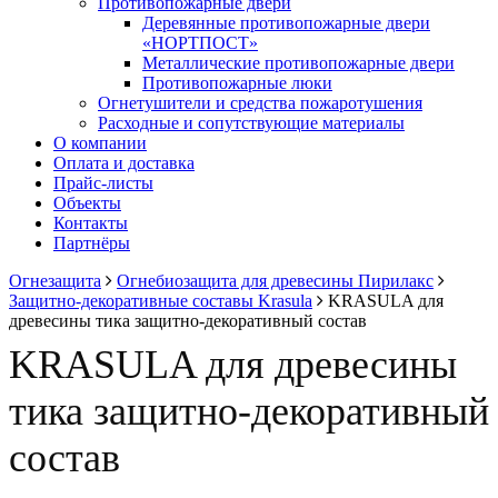
Противопожарные двери
Деревянные противопожарные двери
«НОРТПОСТ»
Металлические противопожарные двери
Противопожарные люки
Огнетушители и средства пожаротушения
Расходные и сопутствующие материалы
О компании
Оплата и доставка
Прайс-листы
Объекты
Контакты
Партнёры
Огнезащита
Огнебиозащита для древесины Пирилакс
Защитно-декоративные составы Krasula
KRASULA для
древесины тика защитно-декоративный состав
KRASULA для древесины
тика защитно-декоративный
состав